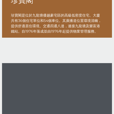
珍寶閣
珍寶閣是位於九龍塘優越豪宅區的高級低密度住宅。大廈
共有36個住宅單位和54個車位。其廣播道位置環境清幽，
提供舒適居住環境。交通四通八達，連接九龍塘及樂富港
鐵站。自1976年落成並由1976年起提供物業管理服務。