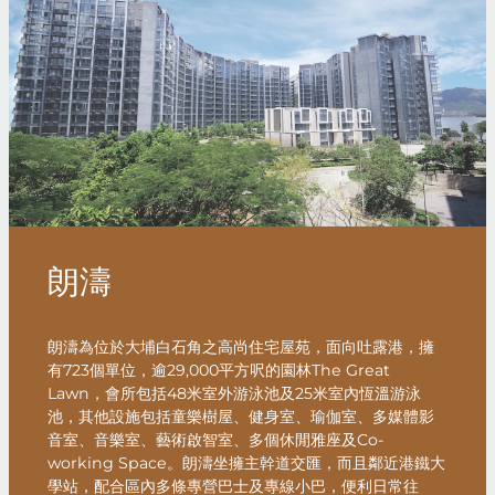
朗濤
朗濤為位於大埔白石角之高尚住宅屋苑，面向吐露港，擁
有723個單位，逾29,000平方呎的園林The Great
Lawn，會所包括48米室外游泳池及25米室內恆溫游泳
池，其他設施包括童樂樹屋、健身室、瑜伽室、多媒體影
音室、音樂室、藝術啟智室、多個休閒雅座及Co-
working Space。朗濤坐擁主幹道交匯，而且鄰近港鐵大
學站，配合區內多條專營巴士及專線小巴，便利日常往