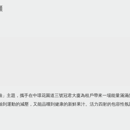
顧
運動體驗」主題，攜手在中環花園道三號冠君大廈為租戶帶來一場能量滿
體驗到運動的減壓，又能品嚐到健康的新鮮果汁。活力四射的包容性氛