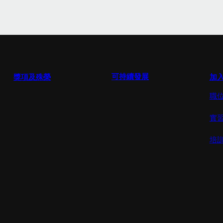
可持續發展
獎項及殊榮
加
職
實
培