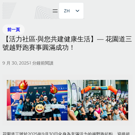
ZH
EN
前一頁
【活力社區•與您共建健康生活】— 花園道三
號越野跑賽事圓滿成功！
9 月 30, 2025
1
分鐘前閱讀
•
花園道三號於2025年9月30日化身為充滿活力的越野跑起點，迎接超