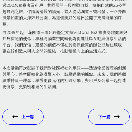
過200名參賽者及租戶，共同展開一段挑戰自我、擁抱自然的25公里
越野跑之旅。伴隨著清晨的陽光，眾人從花園道三號出發，一路奔向
風景如畫的大潭郊野公園，為這個美好的週日拉開了充滿能量的序
幕。
自2019年起，花園道三號始終堅定支持Victoria 162 推廣身體健康與
戶外探險的使命，積極將物業空間轉化為促進社區互動與健康生活的
平台。我們深信，建築的價值不僅在於提供優質的辦公或居住環境，
更在於創造人與人之間的連結，推動積極向上的生活方式。
本次活動再次彰顯了我們對社區福祉的承諾——透過物業管理的創新
與用心，將空間轉化為凝聚人心、鼓勵運動的據點。未來，我們將繼
續秉持這一理念，舉辦更多元化的社區活動，與租戶及公眾一起打造
更健康、更緊密相連的生活圈。
上一篇
下一篇